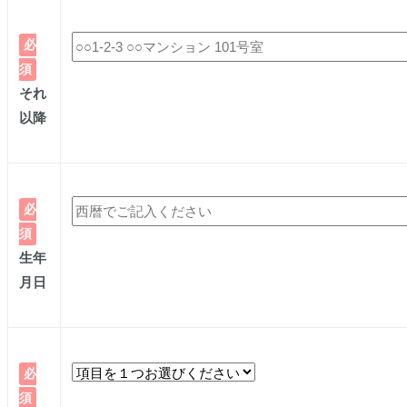
必
須
それ
以降
必
須
生年
月日
必
須