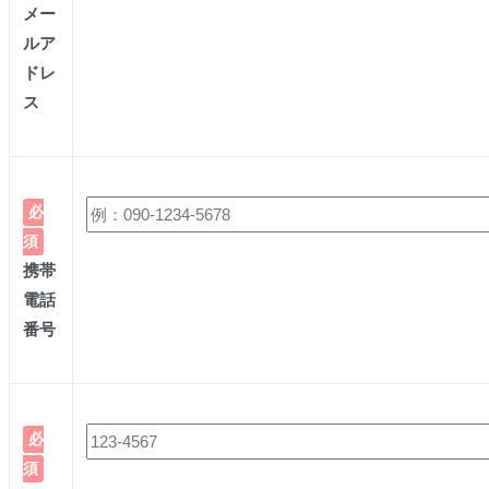
メー
ルア
ドレ
ス
必
須
携帯
電話
番号
必
須