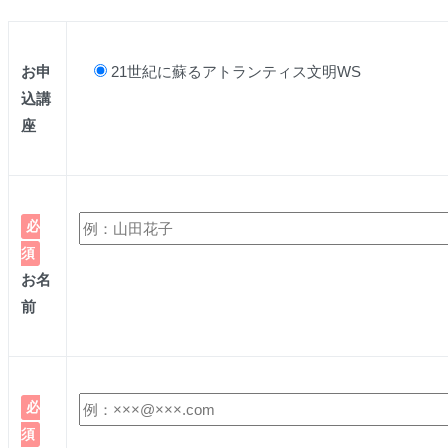
お申
21世紀に蘇るアトランティス文明WS
込講
座
必
須
お名
前
必
須