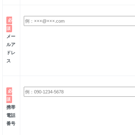
必
須
メー
ルア
ドレ
ス
必
須
携帯
電話
番号