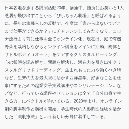
日本各地を旅する講演活動20年。講座中、随所にお笑いと1人
芝居が飛び出すことから「ぴぃちゃん劇場」と呼ばれるよう
に。長年の旅暮らしの反動で、今度は「家から出ないでどこ
まで仕事ができるか？」にチャレンジしてみたくなり、コロ
ナ流行より前に仕事を全てオンライン化。現在は、庭で有機
野菜を栽培しながらオンライン講座をメインに活動。肉体と
サトルボディ（オーラ）をケアするクリスタルヒーリング、
心の状態を読み解き、問題を解決し、潜在力を引き出すクリ
スタルグリッドリーディング、生まれもった力や動くべき時
など、生来の力を最大限に活かす西洋星学、好きなことを仕
事にするための起業女子実践講座やコンサルテーション…な
どなど。行っている講座やセッションは全て「自分自身で生
きる力」にベクトルが向いている。2020年より、オンライン
劇の脚本制作と演出を開始。学生時代の人形劇団経験を活か
した「演劇療法」という新しい分野に着手している。