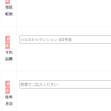
須
市区
町村
必
須
それ
以降
必
須
生年
月日