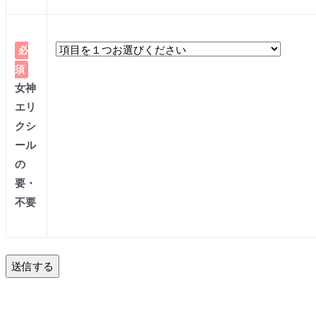
必
須
女神
エリ
クシ
ール
の
要・
不要