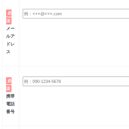
必
須
メー
ルア
ドレ
ス
必
須
携帯
電話
番号