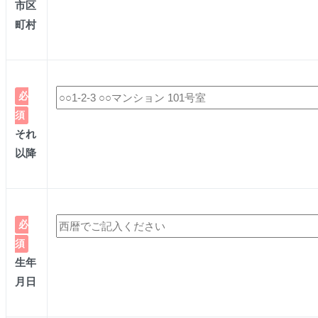
市区
町村
必
須
それ
以降
必
須
生年
月日