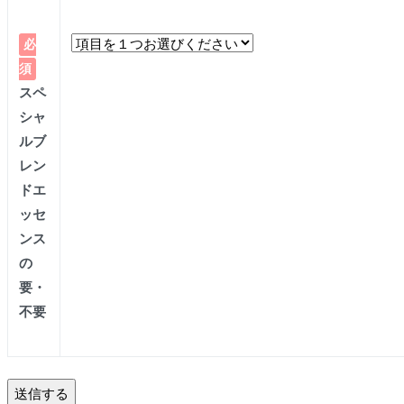
必
須
スペ
シャ
ルブ
レン
ドエ
ッセ
ンス
の
要・
不要