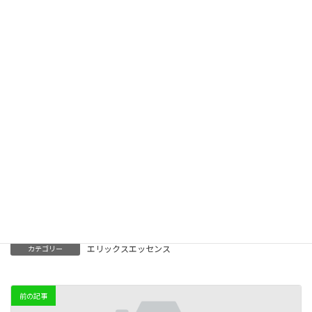
シルフェ 阿部小百合
メール：
el@sylphens.coｍ
ＨＰ：
https://sylphens.com/
Facebook
X
Bluesky
Threads
LINE
Copy
エリックスエッセンス
カテゴリー
前の記事