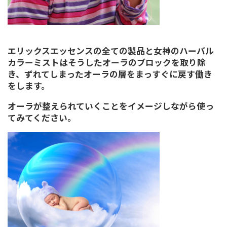
エリックスエッセンスの全ての製品と女神のハーバル
カラーミストはそうしたオーラのブロックを取り除
き、ずれてしまったオーラの層をまっすぐに戻す働き
をします。
オーラが整えられていくことをイメージしながら使っ
てみてください。