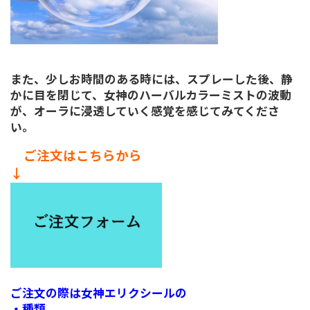
また、少しお時間のある時には、スプレーした後、静
かに目を閉じて、女神のハーバルカラーミストの波動
が、オーラに浸透していく感覚を感じてみてくださ
い。
ご注文はこちらから
↓
ご注文の際は
女神エリクシールの
・種類