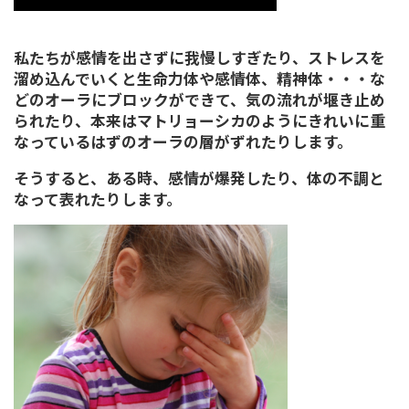
私たちが感情を出さずに我慢しすぎたり、ストレスを
溜め込んでいくと生命力体や感情体、精神体・・・な
どのオーラにブロックができて、気の流れが堰き止め
られたり、本来はマトリョーシカのようにきれいに重
なっているはずのオーラの層がずれたりします。
そうすると、ある時、感情が爆発したり、体の不調と
なって表れたりします。