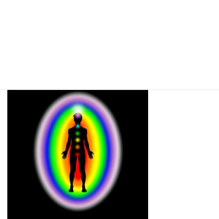
ください。
女神エリクシールは、肉体を取り巻く生命力体や感情
体、精神体…などのオーラに直接作用します。
オーラにスプレーして頂くことによって、思考や感
情、肉体へと波動が伝わっていきます。