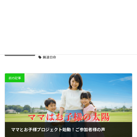
21世紀に蘇るアトランティス文明ワークショップ
2025-08-09
エリックスエッセンス
カテゴリー
エリックスエッセンス
木花咲耶姫
瀬織津姫
タグ
饒速日命
前の記事
ママとお子様プロジェクト始動！ご参加者様の声