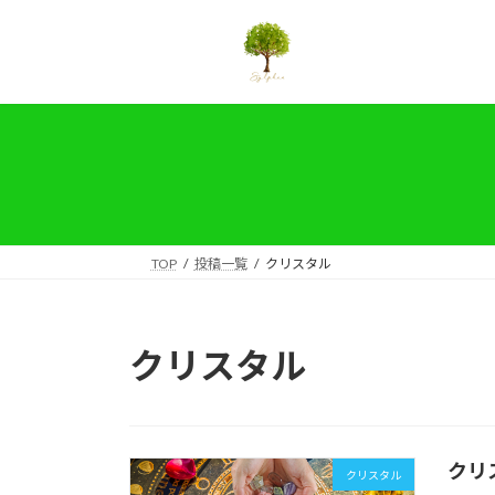
コ
ナ
ン
ビ
テ
ゲ
ン
ー
ツ
シ
へ
ョ
ス
ン
キ
に
ッ
移
プ
動
TOP
投稿一覧
クリスタル
クリスタル
クリ
クリスタル