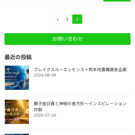
投
«
1
2
固
固
定
定
稿
ペ
ペ
ー
ー
の
お問い合わせ
ジ
ジ
ペ
最近の投稿
ー
ジ
ブレイクスルーエッセンス＋熊本地震義援金企画
2026-08-04
送
り
獅子座日食と神秘の長方形～インスピレーション
炸裂
2026-07-26