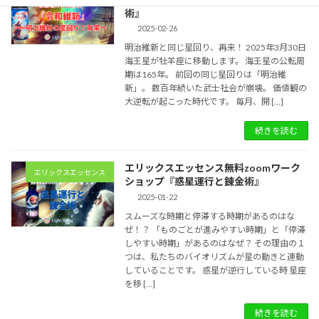
術』
2025-02-26
明治維新と同じ星回り、再来！ 2025年3月30日
海王星が牡羊座に移動します。 海王星の公転周
期は165年。 前回の同じ星回りは「明治維
新」。 数百年続いた武士社会が崩壊。 価値観の
大逆転が起こった時代です。 毎月、開 […]
続きを読む
エリックスエッセンス無料zoomワーク
エリックスエッセンス
ショップ『惑星運行と錬金術』
2025-01-22
スムーズな時期と停滞する時期があるのはな
ぜ！？ 「ものごとが進みやすい時期」と「停滞
しやすい時期」があるのはなぜ？ その理由の１
つは、私たちのバイオリズムが星の動きと連動
していることです。 惑星が逆行している時 星座
を移 […]
続きを読む